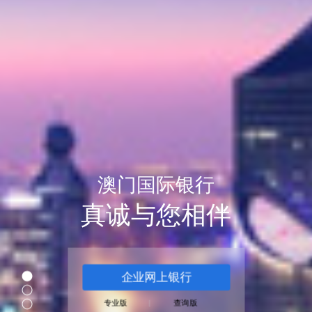
澳门国际银行
真诚与您相伴
01
企业网上银行
02
03
专业版
|
查询版