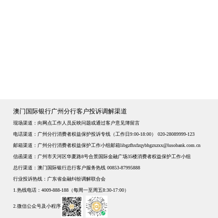
澳门国际银行广州分行客户投诉调解渠道
现场渠道：向网点工作人员反映问题或通过客户意见簿留言
电话渠道：广州分行消费者权益保护投诉专线（工作日9:00-18:00） 020-28089999-123
邮箱渠道：广州分行消费者权益保护工作小组邮箱libgzfhxfzqybhgzxzxx@lusobank.com.cn
信函渠道：广州市天河区华夏路8号合景国际金融广场35楼消费者权益保护工作小组
总行渠道：澳门国际银行总行客户服务热线 00853-87995888
行业投诉热线：广东省金融纠纷调解联合会
1.热线电话：4009-888-188（每周一至周五8:30-17:00）
2.微信公众号及小程序