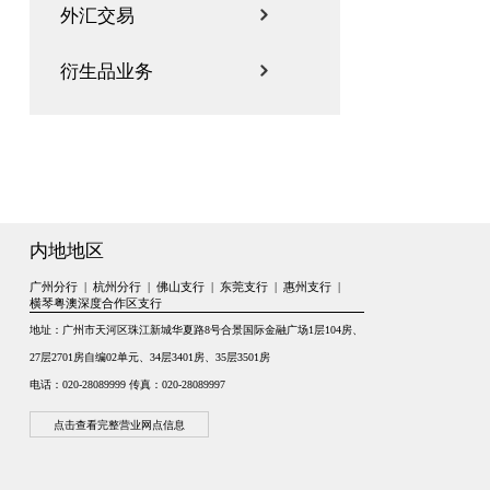
外汇交易
衍生品业务
内地地区
广州分行 |
杭州分行 |
佛山支行 |
东莞支行 |
惠州支行 |
横琴粤澳深度合作区支行
地址：广州市天河区珠江新城华夏路8号合景国际金融广场1层104房、
27层2701房自编02单元、34层3401房、35层3501房
电话：020-28089999 传真：020-28089997
点击查看完整营业网点信息