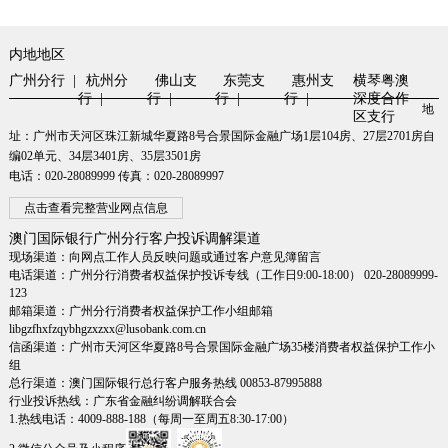
内地地区
广州分行 |
杭州分
佛山支
东莞支
惠州支
横琴粤澳
行 |
行 |
行 |
行 |
深度合作
地
区支行
址：广州市天河区珠江新城华夏路8号合景国际金融广场1层104房、27层2701房自
编02单元、34层3401房、35层3501房
电话：020-28089999 传真：020-28089997
点击查看完整营业网点信息
澳门国际银行广州分行客户投诉调解渠道
现场渠道：向网点工作人员反映问题或通过客户意见簿留言
电话渠道：广州分行消费者权益保护投诉专线（工作日9:00-18:00） 020-28089999-
123
邮箱渠道：广州分行消费者权益保护工作小组邮箱
libgzfhxfzqybhgzxzxx@lusobank.com.cn
信函渠道：广州市天河区华夏路8号合景国际金融广场35楼消费者权益保护工作小
组
总行渠道：澳门国际银行总行客户服务热线 00853-87995888
行业投诉热线：广东省金融纠纷调解联合会
1.热线电话：4009-888-188（每周一至周五8:30-17:00）