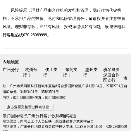
风险提示：理财产品由合作机构发行和管理，我行作为代销机
构，不承担产品的投资、兑付和风险管理责任，敬请投资者注意投资
风险。理财非存款，产品有风险，投资须谨慎如有问题，欢迎致电我
行客服热线
020-28089999
。
内地地区
广州分行 |
杭州分
佛山支
东莞支
惠州支
横琴粤澳
行 |
行 |
行 |
行 |
深度合作
地
区支行
址：广州市天河区珠江新城华夏路8号合景国际金融广场1层104房、27层2701房自
编02单元、34层3401房、35层3501房
电话：020-28089999 传真：020-28089997
点击查看完整营业网点信息
澳门国际银行广州分行客户投诉调解渠道
现场渠道：向网点工作人员反映问题或通过客户意见簿留言
电话渠道：广州分行消费者权益保护投诉专线（工作日9:00-18:00） 020-28089999-