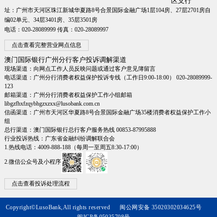
区支行
址：广州市天河区珠江新城华夏路8号合景国际金融广场1层104房、27层2701房自
编02单元、34层3401房、35层3501房
电话：020-28089999 传真：020-28089997
点击查看完整营业网点信息
澳门国际银行广州分行客户投诉调解渠道
现场渠道：向网点工作人员反映问题或通过客户意见簿留言
电话渠道：广州分行消费者权益保护投诉专线（工作日9:00-18:00） 020-28089999-
123
邮箱渠道：广州分行消费者权益保护工作小组邮箱
libgzfhxfzqybhgzxzxx@lusobank.com.cn
信函渠道：广州市天河区华夏路8号合景国际金融广场35楼消费者权益保护工作小
组
总行渠道：澳门国际银行总行客户服务热线 00853-87995888
行业投诉热线：广东省金融纠纷调解联合会
1.热线电话：4009-888-188（每周一至周五8:30-17:00）
2.微信公众号及小程序
点击查看投诉处理流程
Copyright©LusoBank,All rights reserved
闽公网安备 35020302034625号