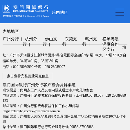
内地地区
广州分行 |
杭州分
佛山支
东莞支
惠州支
横琴粤澳
行 |
行 |
行 |
行 |
深度合作
地
区支行
址：广州市天河区珠江新城华夏路8号合景国际金融广场1层104房、27层2701房自
编02单元、34层3401房、35层3501房
电话：020-28089999 传真：020-28089997
点击查看完整营业网点信息
澳门国际银行广州分行客户投诉调解渠道
现场渠道：向网点工作人员反映问题或通过客户意见簿留言
电话渠道：广州分行消费者权益保护投诉专线（工作日9:00-18:00） 020-28089999-
123
邮箱渠道：广州分行消费者权益保护工作小组邮箱
libgzfhxfzqybhgzxzxx@lusobank.com.cn
信函渠道：广州市天河区华夏路8号合景国际金融广场35楼消费者权益保护工作小
组
总行渠道：澳门国际银行总行客户服务热线 00853-87995888